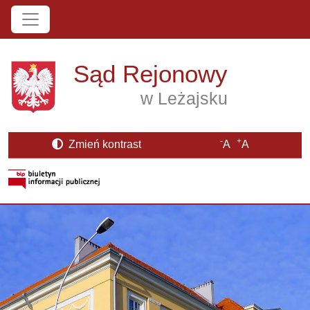
Przejdź do treści
Sąd Rejonowy
w Leżajsku
-
+
Zmień kontrast
A
A
Strona BIP otwiera się w nowym oknie