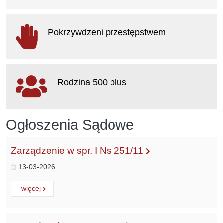
otwiera się w nowym oknie
Pokrzywdzeni przestępstwem
otwiera się w nowym oknie
Rodzina 500 plus
otwiera się w nowym oknie
Ogłoszenia Sądowe
Zarządzenie w spr. I Ns 251/11
13-03-2026
Czytaj
o:
więcej