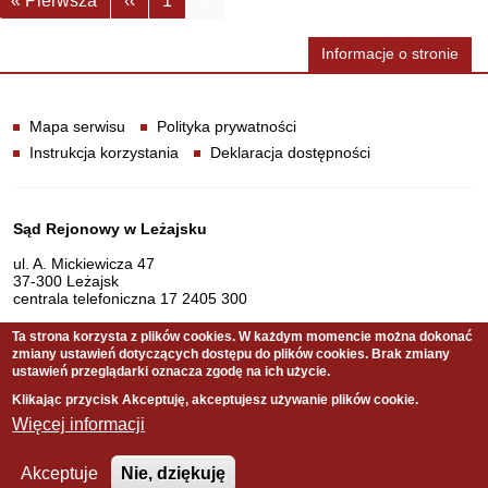
« Pierwsza
‹‹
1
2
Informacje o stronie
Informacje
Mapa serwisu
Polityka prywatności
Instrukcja korzystania
Deklaracja dostępności
Dane teleadresowe
Sąd Rejonowy w Leżajsku
ul. A. Mickiewicza 47
37-300 Leżajsk
centrala telefoniczna 17 2405 300
Ta strona korzysta z plików cookies. W każdym momencie można dokonać
zmiany ustawień dotyczących dostępu do plików cookies. Brak zmiany
Serwis pełni funkcję strony Biuletynu Informacji Publicznej
ustawień przeglądarki oznacza zgodę na ich użycie.
Sądu Rejonowego w Leżajsku
Klikając przycisk Akceptuję, akceptujesz używanie plików cookie.
Więcej informacji
Copyright © 2011 Sąd Rejonowy w Leżajsku
Akceptuje
Nie, dziękuję