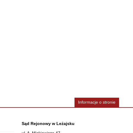
Informacje o stronie
Dane teleadresowe
Sąd Rejonowy w Leżajsku