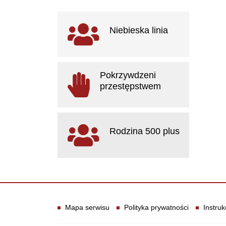
Ważne linki
Niebieska linia
otwiera się w nowym oknie
Pokrzywdzeni
przestępstwem
otwiera się w nowym oknie
Rodzina 500 plus
otwiera się w nowym oknie
Informacje
Mapa serwisu
Polityka prywatności
Instruk