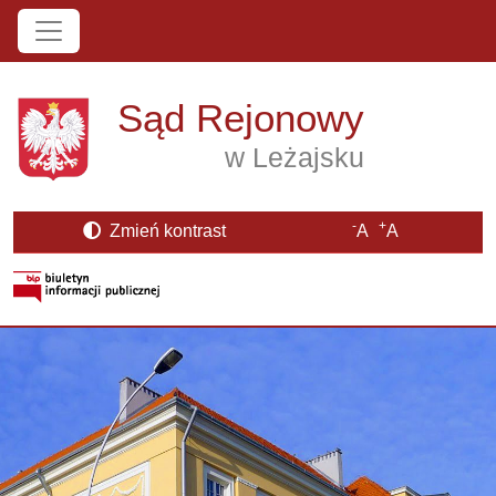
Przejdź do treści
Sąd Rejonowy
w Leżajsku
-
+
Zmień kontrast
A
A
Strona BIP otwiera się w nowym oknie