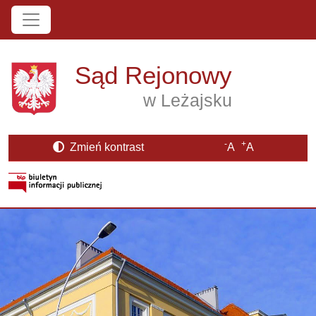
Przejdź do treści
Sąd Rejonowy
w Leżajsku
-
+
Zmień kontrast
A
A
Strona BIP otwiera się w nowym oknie