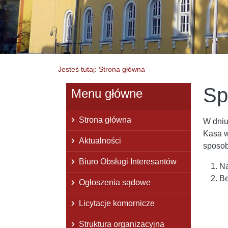
Jesteś tutaj: Strona główna
Sp
Menu główne
Strona główna
W dniu
Kasa w
Aktualności
sposob
Biuro Obsługi Interesantów
Na
Be
Ogłoszenia sądowe
Licytacje komornicze
Struktura organizacyjna