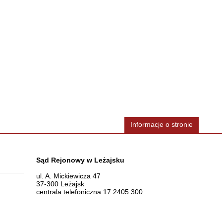
Informacje o stronie
Dane teleadresowe
Sąd Rejonowy w Leżajsku
ul. A. Mickiewicza 47
37-300 Leżajsk
centrala telefoniczna 17 2405 300