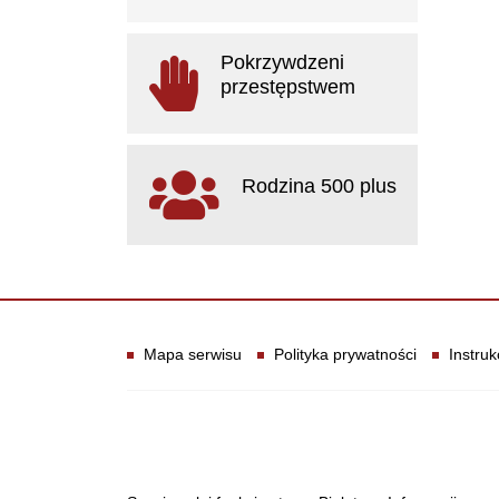
otwiera się w nowym oknie
Pokrzywdzeni
przestępstwem
otwiera się w nowym oknie
Rodzina 500 plus
otwiera się w nowym oknie
Informacje
Mapa serwisu
Polityka prywatności
Instruk