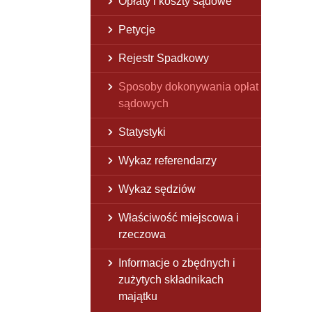
Opłaty i koszty sądowe
Petycje
Rejestr Spadkowy
Sposoby dokonywania opłat
sądowych
Statystyki
Wykaz referendarzy
Wykaz sędziów
Właściwość miejscowa i
rzeczowa
Informacje o zbędnych i
zużytych składnikach
majątku