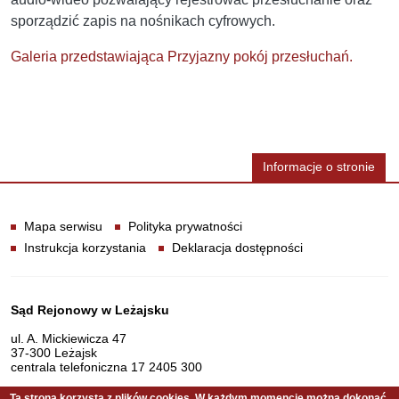
sporządzić zapis na nośnikach cyfrowych.
Galeria przedstawiająca Przyjazny pokój przesłuchań.
Informacje o stronie
Informacje
Mapa serwisu
Polityka prywatności
Instrukcja korzystania
Deklaracja dostępności
Dane teleadresowe
Sąd Rejonowy w Leżajsku
ul. A. Mickiewicza 47
37-300 Leżajsk
centrala telefoniczna 17 2405 300
Ta strona korzysta z plików cookies. W każdym momencie można dokonać