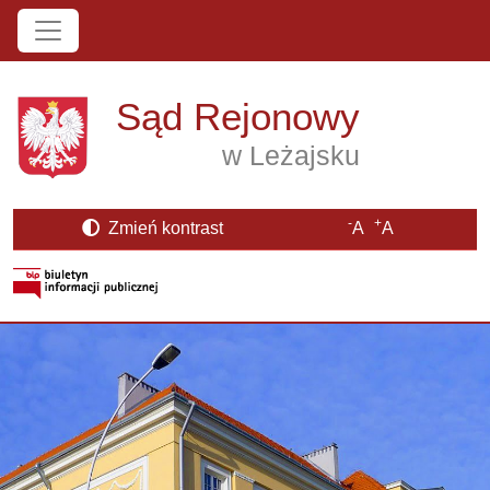
Przejdź do treści
Sąd Rejonowy
w Leżajsku
-
+
Zmień kontrast
A
A
Strona BIP otwiera się w nowym oknie