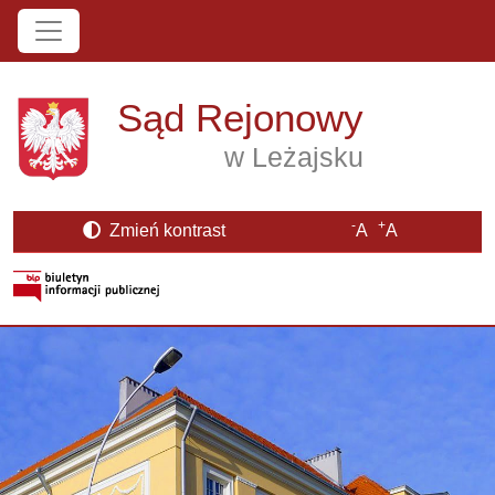
Przejdź do treści
Sąd Rejonowy
w Leżajsku
-
+
Zmień kontrast
A
A
Strona BIP otwiera się w nowym oknie