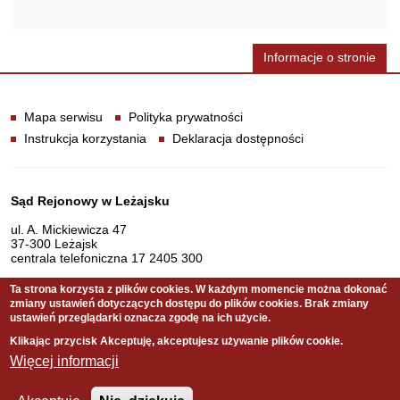
Informacje o stronie
Informacje
Mapa serwisu
Polityka prywatności
Instrukcja korzystania
Deklaracja dostępności
Dane teleadresowe
Sąd Rejonowy w Leżajsku
ul. A. Mickiewicza 47
37-300 Leżajsk
centrala telefoniczna 17 2405 300
Ta strona korzysta z plików cookies. W każdym momencie można dokonać
zmiany ustawień dotyczących dostępu do plików cookies. Brak zmiany
Serwis pełni funkcję strony Biuletynu Informacji Publicznej
ustawień przeglądarki oznacza zgodę na ich użycie.
Sądu Rejonowego w Leżajsku
Klikając przycisk Akceptuję, akceptujesz używanie plików cookie.
Więcej informacji
Copyright © 2011 Sąd Rejonowy w Leżajsku