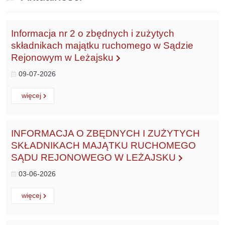
Informacja nr 2 o zbędnych i zużytych
składnikach majątku ruchomego w Sądzie
Rejonowym w Leżajsku
09-07-2026
Czytaj
o:
więcej
INFORMACJA O ZBĘDNYCH I ZUŻYTYCH
SKŁADNIKACH MAJĄTKU RUCHOMEGO
SĄDU REJONOWEGO W LEŻAJSKU
03-06-2026
Czytaj
o:
więcej