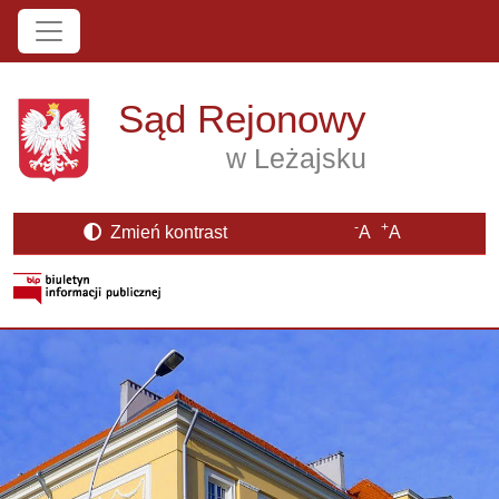
Przejdź do treści
Sąd Rejonowy
w Leżajsku
-
+
Zmień kontrast
A
A
Strona BIP otwiera się w nowym oknie