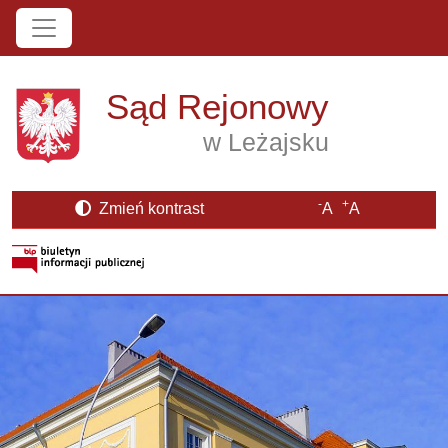
Przejdź do treści
Sąd Rejonowy
w Leżajsku
-
+
Zmień kontrast
A
A
Strona BIP otwiera się w nowym oknie