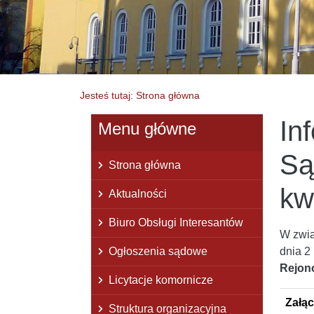
Jesteś tutaj: Strona główna
In
Menu główne
Są
Strona główna
kw
Aktualności
Biuro Obsługi Interesantów
W zwią
Ogłoszenia sądowe
dnia 2
Rejon
Licytacje komornicze
Załąc
Struktura organizacyjna