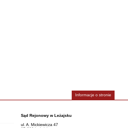
Informacje o stronie
Dane teleadresowe
Sąd Rejonowy w Leżajsku
ul. A. Mickiewicza 47