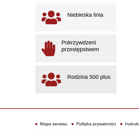
Ważne linki
Niebieska linia
otwiera się w nowym oknie
Pokrzywdzeni
przestępstwem
otwiera się w nowym oknie
Rodzina 500 plus
otwiera się w nowym oknie
Informacje
Mapa serwisu
Polityka prywatności
Instruk