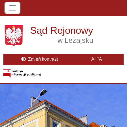
Przejdź do treści
Sąd Rejonowy
w Leżajsku
-
+
Zmień kontrast
A
A
Strona BIP otwiera się w nowym oknie