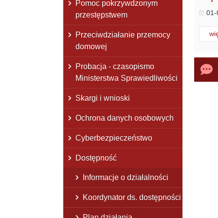
Pomoc pokrzywdzonym
01-
przestępstwem
Cz
wi
Przeciwdziałanie przemocy
domowej
Probacja - czasopismo
Ministerstwa Sprawiedliwości
Skargi i wnioski
Ochrona danych osobowych
Cyberbezpieczeństwo
Dostępność
Informacje o działalności
Koordynator ds. dostępności
Plan działania