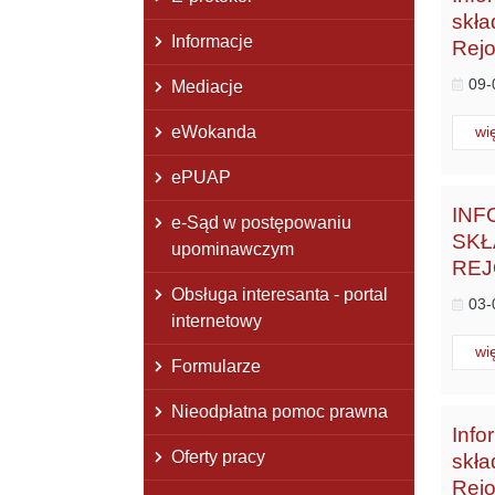
skła
Informacje
Rej
09-
Mediacje
eWokanda
Cz
wi
ePUAP
INF
e-Sąd w postępowaniu
SKŁ
upominawczym
REJ
Obsługa interesanta - portal
03-
internetowy
Cz
wi
Formularze
Nieodpłatna pomoc prawna
Info
Oferty pracy
skła
Rej