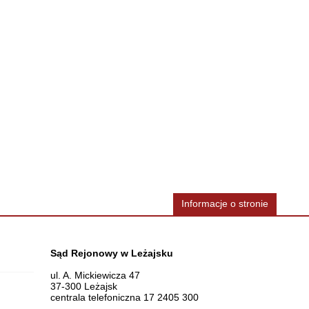
Informacje o stronie
Dane teleadresowe
Sąd Rejonowy w Leżajsku
ul. A. Mickiewicza 47
37-300 Leżajsk
centrala telefoniczna 17 2405 300