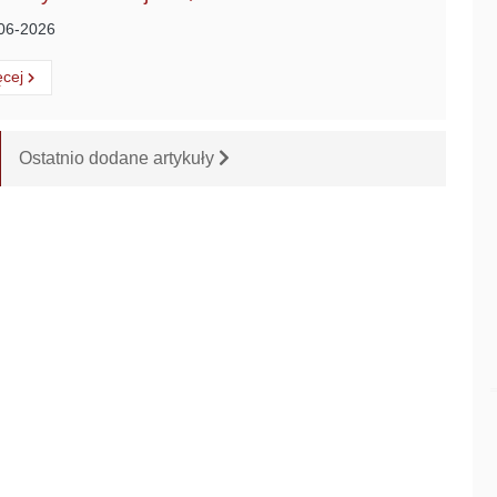
06-2026
ytaj
o:
ęcej
Ostatnio dodane artykuły