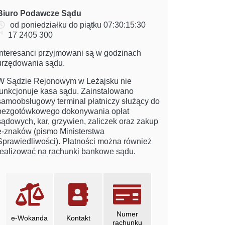
Biuro Podawcze Sądu
od poniedziałku do piątku 07:30:15:30
17 2405 300
Interesanci przyjmowani są w godzinach
urzędowania sądu.
W Sądzie Rejonowym w Leżajsku nie
funkcjonuje kasa sądu. Zainstalowano
samoobsługowy terminal płatniczy służący do
bezgotówkowego dokonywania opłat
sądowych, kar, grzywien, zaliczek oraz zakup
e-znaków (pismo Ministerstwa
Sprawiedliwości). Płatności można również
realizować na rachunki bankowe sądu.
linki informacyjne
Numer
e-Wokanda
Kontakt
rachunku