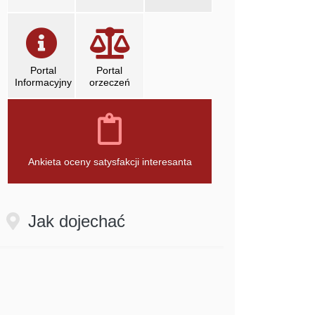
Portal
Portal
Informacyjny
orzeczeń
otwiera się w nowym oknie
otwiera się w nowym oknie
Ankieta oceny satysfakcji interesanta
Jak dojechać