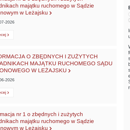
dnikach majątku ruchomego w Sądzie
onowym w Leżajsku
07-2026
ytaj
o:
ęcej
ORMACJA O ZBĘDNYCH I ZUŻYTYCH
ADNIKACH MAJĄTKU RUCHOMEGO SĄDU
ONOWEGO W LEŻAJSKU
06-2026
ytaj
o:
ęcej
rmacja nr 1 o zbędnych i zużytych
dnikach majątku ruchomego w Sądzie
onowym w Leżajsku