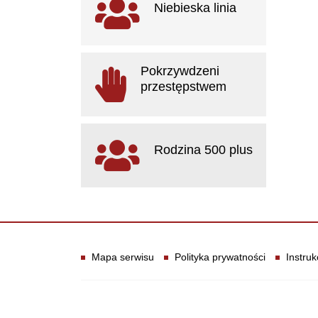
Niebieska linia
otwiera się w nowym oknie
Pokrzywdzeni
przestępstwem
otwiera się w nowym oknie
Rodzina 500 plus
otwiera się w nowym oknie
Informacje
Mapa serwisu
Polityka prywatności
Instruk